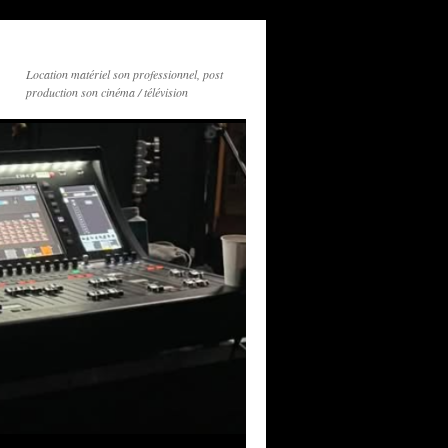
Location matériel son professionnel, post
production son cinéma / télévision