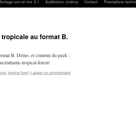
ontage son et mix 5.1
Auditorium cinéma
Contact
Prestations techn
tropicale au format B.
format B. Démo, et contenu du pack :
t/atlantic-tropical-forest/
und
,
tropical foret
|
Laisser un commentaire