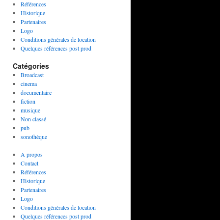
Références
Historique
Partenaires
Logo
Conditions générales de location
Quelques références post prod
Catégories
Broadcast
cinema
documentaire
fiction
musique
Non classé
pub
sonothèque
A propos
Contact
Références
Historique
Partenaires
Logo
Conditions générales de location
Quelques références post prod