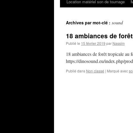
Location matériel son de tournage
M
sound
Archives par mot-clé :
18 ambiances de forêt 
Publié le
15 février 2019
par
Nassim
18 ambiances de forêt tropicale au 
https://dinosound.eu/index.php/produc
Publié dans
Non classé
|
Marqué avec
so