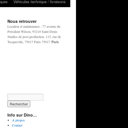
iques
Véhicules technique / livraisons
Nous retrouver
Location et maintenance : 77 avenue du
Président Wilson, 93210 Saint Denis
Studios de post-production. 115, rue de
Tocqueville, 75017 Paris 75017
Paris
Info sur Dino…
A propos
Contact