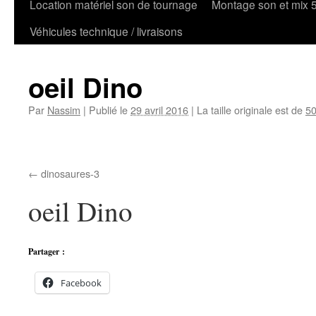
Location matériel son de tournage
Montage son et mix 
Véhicules technique / livraisons
oeil Dino
Par
Nassim
|
Publié le
29 avril 2016
|
La taille originale est de
50
dinosaures-3
oeil Dino
Partager :
Facebook