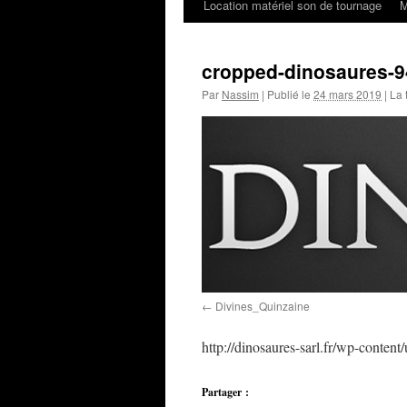
Location matériel son de tournage
M
cropped-dinosaures-9
Par
Nassim
|
Publié le
24 mars 2019
|
La t
Divines_Quinzaine
http://dinosaures-sarl.fr/wp-conte
Partager :