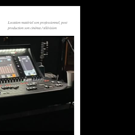
Location matériel son professionnel, post
production son cinéma / télévision