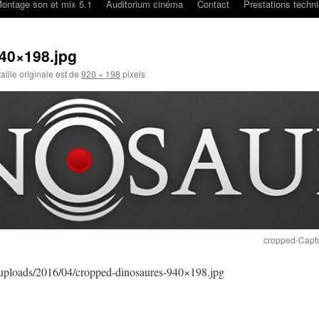
ontage son et mix 5.1
Auditorium cinéma
Contact
Prestations techn
40×198.jpg
aille originale est de
920 × 198
pixels
cropped-Captu
nt/uploads/2016/04/cropped-dinosaures-940×198.jpg