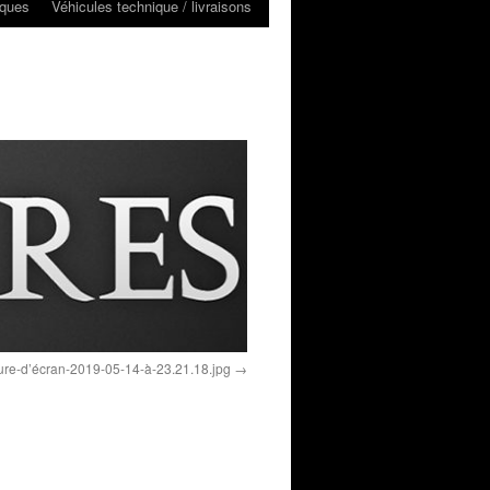
iques
Véhicules technique / livraisons
re-d’écran-2019-05-14-à-23.21.18.jpg