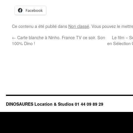
Facebook
Ce contenu a été publié dans
Non classé
. Vous pouvez le mettr
←
Carte blanche à Ninho. France TV ce soir. Son
Le film « 
100% Dino !
en Sélection 
DINOSAURES Location & Studios 01 44 09 89 29