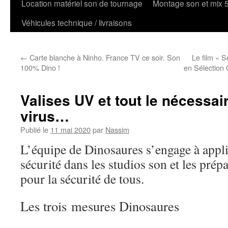
Location matériel son de tournage
Montage son et mix 
Véhicules technique / livraisons
←
Carte blanche à Ninho. France TV ce soir. Son
Le film « 
100% Dino !
en Sélection 
Valises UV et tout le nécessai
virus…
Publié le
11 mai 2020
par
Nassim
L’équipe de Dinosaures s’engage à appl
sécurité dans les studios son et les prép
pour la sécurité de tous.
Les trois mesures Dinosaures