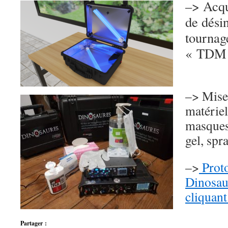
–> Acqu
de désin
tournag
« TDM 
–> Mise
matériel
masques,
gel, spra
–>
Proto
Dinosau
cliquant
Partager :