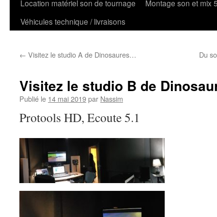
Location matériel son de tournage
Montage son et mix 
Véhicules technique / livraisons
←
Visitez le studio A de Dinosaures…
Du so
Visitez le studio B de Dinosau
Publié le
14 mai 2019
par
Nassim
Protools HD, Ecoute 5.1