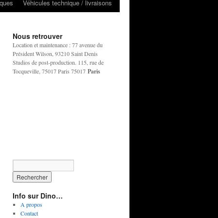
iques
Véhicules technique / livraisons
Nous retrouver
Location et maintenance : 77 avenue du
Président Wilson, 93210 Saint Denis
Studios de post-production. 115, rue de
Tocqueville, 75017 Paris 75017
Paris
Info sur Dino…
A propos
Contact