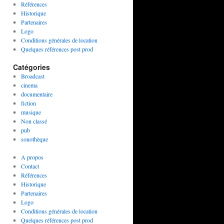
Références
Historique
Partenaires
Logo
Conditions générales de location
Quelques références post prod
Catégories
Broadcast
cinema
documentaire
fiction
musique
Non classé
pub
sonothèque
A propos
Contact
Références
Historique
Partenaires
Logo
Conditions générales de location
Quelques références post prod