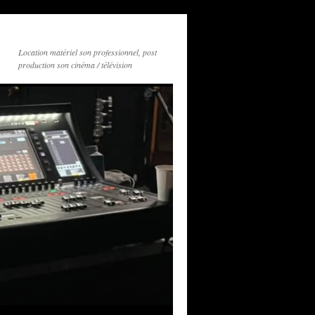
Location matériel son professionnel, post
production son cinéma / télévision