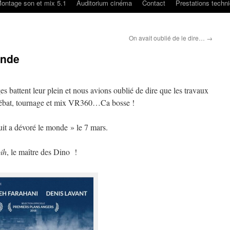
ontage son et mix 5.1
Auditorium cinéma
Contact
Prestations techn
On avait oublié de le dire…
→
onde
es battent leur plein et nous avions oublié de dire que les travaux
e débat, tournage et mix VR360…Ca bosse !
it a dévoré le monde » le 7 mars.
ih
, le maître des Dino !