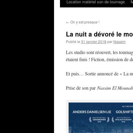
Location matériel son de tournage
M
←
On y est presque !
La nuit a dévoré le m
Publié le
31 janvier 2018
par
Nassim
Les studio sont réouvert, les tournag
étaient finis ! Fiction, émission d
Et puis… Sortie annoncé de « La nu
Prise de son par
Nassim El Mounab