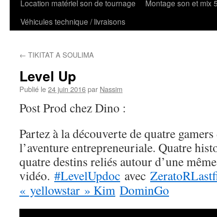
Location matériel son de tournage
Montage son et mix 
Véhicules technique / livraisons
←
TIKITAT A SOULIMA
Level Up
Publié le
24 juin 2016
par
Nassim
Post Prod chez Dino :
Partez à la découverte de quatre gamers 
l’aventure entrepreneuriale. Quatre histo
quatre destins reliés autour d’une même 
vidéo.
‪#‎
LevelUpdoc‬
avec
ZeratoR
Lastf
« yellowstar » Kim
DominGo