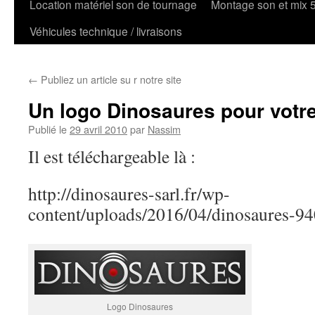
Location matériel son de tournage
Montage son et mix 
Véhicules technique / livraisons
←
Publiez un article su r notre site
Un logo Dinosaures pour votr
Publié le
29 avril 2010
par
Nassim
Il est téléchargeable là :
http://dinosaures-sarl.fr/wp-
content/uploads/2016/04/dinosaures-9
Logo Dinosaures