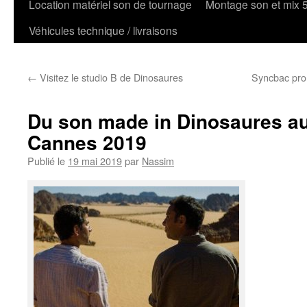
Location matériel son de tournage
Montage son et mix 
Véhicules technique / livraisons
←
Visitez le studio B de Dinosaures
Syncbac pro
Du son made in Dinosaures au
Cannes 2019
Publié le
19 mai 2019
par
Nassim