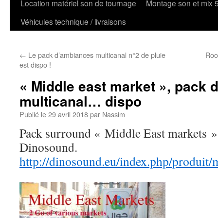
Location matériel son de tournage
Montage son et mix 
Véhicules technique / livraisons
←
Le pack d’ambiances multicanal n°2 de pluie
Roo
est dispo !
« Middle east market », pack 
multicanal… dispo
Publié le
29 avril 2018
par
Nassim
Pack surround « Middle East markets »
Dinosound.
http://dinosound.eu/index.php/produit/