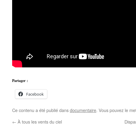
Partager :
Facebook
Ce contenu a été publié dans
documentaire
. Vous pouvez le met
←
À tous les vents du ciel
Dispar