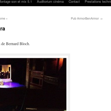
ontage son et mix 5.1
Auditorium cinéma
Contact
Prestations techn
Home »
Pub ArmorBenArmor
→
ra
lm de Bernard Bloch.