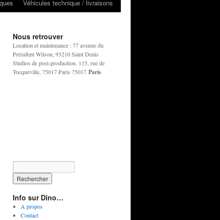
iques
Véhicules technique / livraisons
Nous retrouver
Location et maintenance : 77 avenue du
Président Wilson, 93210 Saint Denis
Studios de post-production. 115, rue de
Tocqueville, 75017 Paris 75017
Paris
Info sur Dino…
A propos
Contact