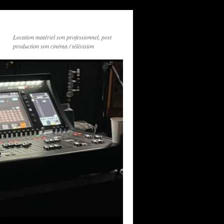
Location matériel son professionnel, post
production son cinéma / télévision