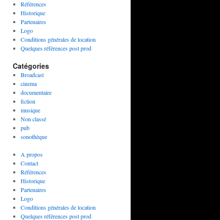
Références
Historique
Partenaires
Logo
Conditions générales de location
Quelques références post prod
Catégories
Broadcast
cinema
documentaire
fiction
musique
Non classé
pub
sonothèque
A propos
Contact
Références
Historique
Partenaires
Logo
Conditions générales de location
Quelques références post prod