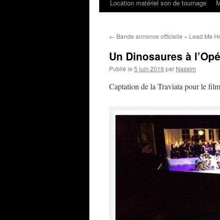
Location matériel son de tournage
M
←
Bande annonce officielle « Lead Me 
Un Dinosaures à l’Opé
Publié le
5 juin 2016
par
Nassim
Captation de la Traviata pour le fi