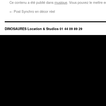
Ce contenu a été publié dans
musique
. Vous pouvez le mettre e
←
Post Synchro en décor réel
DINOSAURES Location & Studios 01 44 09 89 29